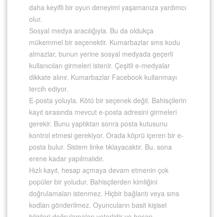
daha keyifli bir oyun deneyimi yaşamanıza yardımcı
olur.
Sosyal medya aracılığıyla. Bu da oldukça
mükemmel bir seçenektir. Kumarbazlar sms kodu
almazlar, bunun yerine sosyal medyada geçerli
kullanıcıları girmeleri istenir. Çeşitli e-medyalar
dikkate alınır. Kumarbazlar Facebook kullanmayı
tercih ediyor.
E-posta yoluyla. Kötü bir seçenek değil. Bahisçilerin
kayıt sırasında mevcut e-posta adresini girmeleri
gerekir. Bunu yaptıktan sonra posta kutusunu
kontrol etmesi gerekiyor. Orada köprü içeren bir e-
posta bulur. Sistem linke tıklayacaktır. Bu, sona
erene kadar yapılmalıdır.
Hızlı kayıt, hesap açmaya devam etmenin çok
popüler bir yoludur. Bahisçilerden kimliğini
doğrulamaları istenmez. Hiçbir bağlantı veya sms
kodları gönderilmez. Oyuncuların basit kişisel
bilgileri doğrulamaları yeterlidir ve hesap