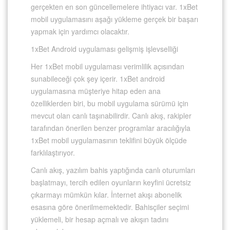
gerçekten en son güncellemelere ihtiyacı var. 1xBet
mobil uygulamasını aşağı yükleme gerçek bir başarı
yapmak için yardımcı olacaktır.
1xBet Android uygulaması gelişmiş işlevselliği
Her 1xBet mobil uygulaması verimlilik açısından
sunabileceği çok şey içerir. 1xBet android
uygulamasına müşteriye hitap eden ana
özelliklerden biri, bu mobil uygulama sürümü için
mevcut olan canlı taşınabilirdir. Canlı akış, rakipler
tarafından önerilen benzer programlar aracılığıyla
1xBet mobil uygulamasının teklifini büyük ölçüde
farklılaştırıyor.
Canlı akış, yazılım bahis yaptığında canlı oturumları
başlatmayı, tercih edilen oyunların keyfini ücretsiz
çıkarmayı mümkün kılar. İnternet akışı abonelik
esasına göre önerilmemektedir. Bahisçiler seçimi
yüklemeli, bir hesap açmalı ve akışın tadını