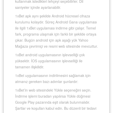
kullanmak istedikleri lehçeyi seçebilirler. Dil
saniyeler içinde ayarlanabilir.
1xBet apk aynı şekilde Android hücresel cihaza
kurulumu kolaydır. Süreç Android Gana uygulaması
ile ilgili 1xBet uygulaması indirme gibi çalışır. Temel
fark, programa ulaşmak için farklı bir şekilde ortaya
çıkar. Bugün android için apk aşağı yük Yahoo
Mağaza çevrimiçi ve resmi web sitesinde mevcuttur.
1xBet android uygulamasının işlevselliği çok
yüksektir. İOS uygulamasının işlevselliği ile
tamamen ilişkilidir.
1xBet uygulamasının indirilmesini sağlamak için
atmanız gereken bazı adımlar şunlardır:
1xBet’in web sitesindeki Yükle seçeneğini seçin.
İndirme işlemi buradan yapılırsa Yükle düğmesi
Google Play pazarında eşit olarak bulunmalıdır.
Şartlar ve koşulları kabul edin. Bu düzenli bir tedavi