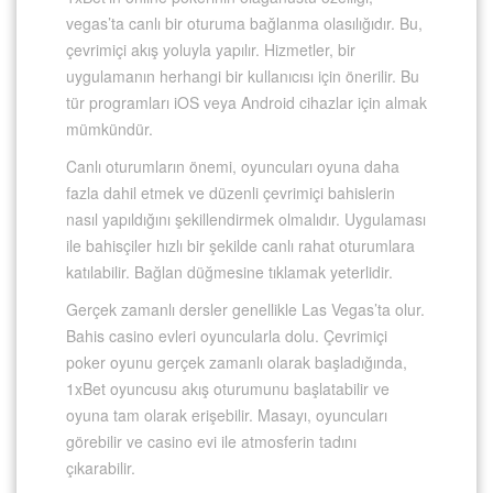
vegas’ta canlı bir oturuma bağlanma olasılığıdır. Bu,
çevrimiçi akış yoluyla yapılır. Hizmetler, bir
uygulamanın herhangi bir kullanıcısı için önerilir. Bu
tür programları iOS veya Android cihazlar için almak
mümkündür.
Canlı oturumların önemi, oyuncuları oyuna daha
fazla dahil etmek ve düzenli çevrimiçi bahislerin
nasıl yapıldığını şekillendirmek olmalıdır. Uygulaması
ile bahisçiler hızlı bir şekilde canlı rahat oturumlara
katılabilir. Bağlan düğmesine tıklamak yeterlidir.
Gerçek zamanlı dersler genellikle Las Vegas’ta olur.
Bahis casino evleri oyuncularla dolu. Çevrimiçi
poker oyunu gerçek zamanlı olarak başladığında,
1xBet oyuncusu akış oturumunu başlatabilir ve
oyuna tam olarak erişebilir. Masayı, oyuncuları
görebilir ve casino evi ile atmosferin tadını
çıkarabilir.