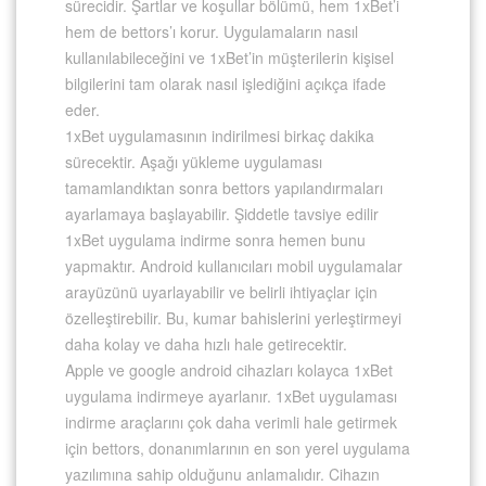
sürecidir. Şartlar ve koşullar bölümü, hem 1xBet’i
hem de bettors’ı korur. Uygulamaların nasıl
kullanılabileceğini ve 1xBet’in müşterilerin kişisel
bilgilerini tam olarak nasıl işlediğini açıkça ifade
eder.
1xBet uygulamasının indirilmesi birkaç dakika
sürecektir. Aşağı yükleme uygulaması
tamamlandıktan sonra bettors yapılandırmaları
ayarlamaya başlayabilir. Şiddetle tavsiye edilir
1xBet uygulama indirme sonra hemen bunu
yapmaktır. Android kullanıcıları mobil uygulamalar
arayüzünü uyarlayabilir ve belirli ihtiyaçlar için
özelleştirebilir. Bu, kumar bahislerini yerleştirmeyi
daha kolay ve daha hızlı hale getirecektir.
Apple ve google android cihazları kolayca 1xBet
uygulama indirmeye ayarlanır. 1xBet uygulaması
indirme araçlarını çok daha verimli hale getirmek
için bettors, donanımlarının en son yerel uygulama
yazılımına sahip olduğunu anlamalıdır. Cihazın