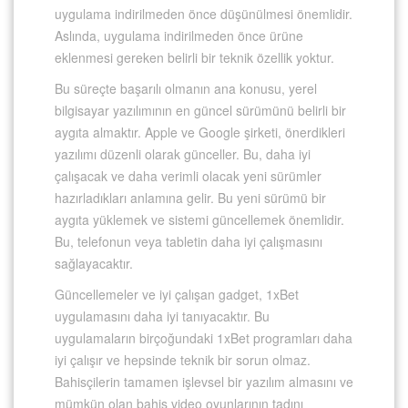
uygulama indirilmeden önce düşünülmesi önemlidir.
Aslında, uygulama indirilmeden önce ürüne
eklenmesi gereken belirli bir teknik özellik yoktur.
Bu süreçte başarılı olmanın ana konusu, yerel
bilgisayar yazılımının en güncel sürümünü belirli bir
aygıta almaktır. Apple ve Google şirketi, önerdikleri
yazılımı düzenli olarak günceller. Bu, daha iyi
çalışacak ve daha verimli olacak yeni sürümler
hazırladıkları anlamına gelir. Bu yeni sürümü bir
aygıta yüklemek ve sistemi güncellemek önemlidir.
Bu, telefonun veya tabletin daha iyi çalışmasını
sağlayacaktır.
Güncellemeler ve iyi çalışan gadget, 1xBet
uygulamasını daha iyi tanıyacaktır. Bu
uygulamaların birçoğundaki 1xBet programları daha
iyi çalışır ve hepsinde teknik bir sorun olmaz.
Bahisçilerin tamamen işlevsel bir yazılım almasını ve
mümkün olan bahis video oyunlarının tadını