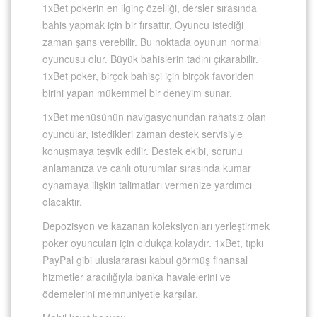
1xBet pokerin en ilginç özelliği, dersler sırasında
bahis yapmak için bir fırsattır. Oyuncu istediği
zaman şans verebilir. Bu noktada oyunun normal
oyuncusu olur. Büyük bahislerin tadını çıkarabilir.
1xBet poker, birçok bahisçi için birçok favoriden
birini yapan mükemmel bir deneyim sunar.
1xBet menüsünün navigasyonundan rahatsız olan
oyuncular, istedikleri zaman destek servisiyle
konuşmaya teşvik edilir. Destek ekibi, sorunu
anlamanıza ve canlı oturumlar sırasında kumar
oynamaya ilişkin talimatları vermenize yardımcı
olacaktır.
Depozisyon ve kazanan koleksiyonları yerleştirmek
poker oyuncuları için oldukça kolaydır. 1xBet, tıpkı
PayPal gibi uluslararası kabul görmüş finansal
hizmetler aracılığıyla banka havalelerini ve
ödemelerini memnuniyetle karşılar.