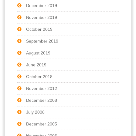
November 2019
October 2019
September 2019
August 2019
June 2019
October 2018
November 2012
December 2008
July 2008
December 2005
November 2005