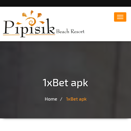
Toggl
navig
Popular Beach Resort in Batangas Philippines
Pipisik beach Resort |
Affordable White Beach
Resort, San Juan, Laiya,
Batangas
1xBet apk
Home
1xBet apk