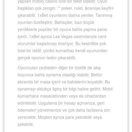
yapılan mobily casino özel bir teklif olabilir. Oyun
başlıkları çok zengin. “” poker, rulet, ikramiye keyfini
çıkarabilir. 1xBet oyunlarını daima yeniler. Tanınmış
oyunları özelleştirir. Bahisçiler, bazı küçük
yeniliklerle popüler bir oyuna bahis yapma şansı
içerir. 1xBet ayrıca Las Vegas casinolarıyla canlı
oturumlar başlatmayı öneriyor. Bu kesinlikle çok
özel bir teklif, çünkü kumarbaz kendi oyunundan
gerçek oyunun tadını çıkarabilir.
Oyuncuları cezbeden diğer bir özellik de akış
boyunca bahis oynama olasılığı olabilir. Bettor
ekranda bir masa içerir ve bahislerini koyabilir. Bu
oynamayı oldukça ilginç bir bilgi haline getirir. Mobil
kumarhane masaüstünden veya ek cihazlardan
edinilebilir. Uygulama bir hesap açmanıza, geri
ödemeleri yönetmenize ve çok daha fazlasına izin
verecektir. Müşteri ayrıca para yatırabilir veya
çekebilir.