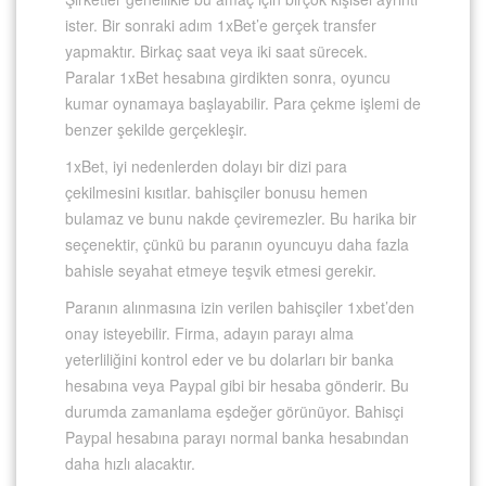
ister. Bir sonraki adım 1xBet’e gerçek transfer
yapmaktır. Birkaç saat veya iki saat sürecek.
Paralar 1xBet hesabına girdikten sonra, oyuncu
kumar oynamaya başlayabilir. Para çekme işlemi de
benzer şekilde gerçekleşir.
1xBet, iyi nedenlerden dolayı bir dizi para
çekilmesini kısıtlar. bahisçiler bonusu hemen
bulamaz ve bunu nakde çeviremezler. Bu harika bir
seçenektir, çünkü bu paranın oyuncuyu daha fazla
bahisle seyahat etmeye teşvik etmesi gerekir.
Paranın alınmasına izin verilen bahisçiler 1xbet’den
onay isteyebilir. Firma, adayın parayı alma
yeterliliğini kontrol eder ve bu dolarları bir banka
hesabına veya Paypal gibi bir hesaba gönderir. Bu
durumda zamanlama eşdeğer görünüyor. Bahisçi
Paypal hesabına parayı normal banka hesabından
daha hızlı alacaktır.