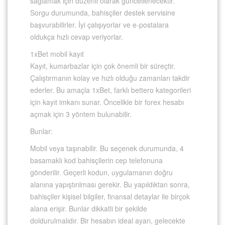
sağlamak için düzenli olarak güncellenecektir.
Sorgu durumunda, bahisçiler destek servisine
başvurabilirler. İyi çalışıyorlar ve e-postalara
oldukça hızlı cevap veriyorlar.
1xBet mobil kayıt
Kayıt, kumarbazlar için çok önemli bir süreçtir.
Çalıştırmanın kolay ve hızlı olduğu zamanları takdir
ederler. Bu amaçla 1xBet, farklı bettero kategorileri
için kayıt imkanı sunar. Öncelikle bir forex hesabı
açmak için 3 yöntem bulunabilir.
Bunlar:
Mobil veya taşınabilir. Bu seçenek durumunda, 4
basamaklı kod bahisçilerin cep telefonuna
gönderilir. Geçerli kodun, uygulamanın doğru
alanına yapıştırılması gerekir. Bu yapıldıktan sonra,
bahisçiler kişisel bilgiler, finansal detaylar ile birçok
alana erişir. Bunlar dikkatli bir şekilde
doldurulmalıdır. Bir hesabın ideal ayarı, gelecekte