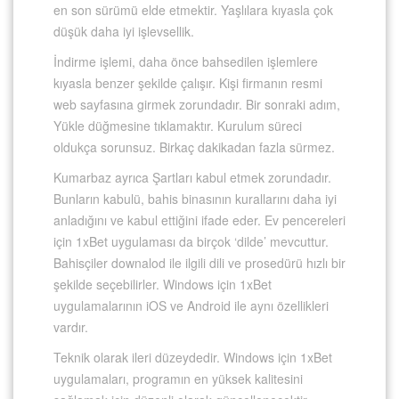
en son sürümü elde etmektir. Yaşlılara kıyasla çok
düşük daha iyi işlevsellik.
İndirme işlemi, daha önce bahsedilen işlemlere
kıyasla benzer şekilde çalışır. Kişi firmanın resmi
web sayfasına girmek zorundadır. Bir sonraki adım,
Yükle düğmesine tıklamaktır. Kurulum süreci
oldukça sorunsuz. Birkaç dakikadan fazla sürmez.
Kumarbaz ayrıca Şartları kabul etmek zorundadır.
Bunların kabulü, bahis binasının kurallarını daha iyi
anladığını ve kabul ettiğini ifade eder. Ev pencereleri
için 1xBet uygulaması da birçok ‘dilde’ mevcuttur.
Bahisçiler downalod ile ilgili dili ve prosedürü hızlı bir
şekilde seçebilirler. Windows için 1xBet
uygulamalarının iOS ve Android ile aynı özellikleri
vardır.
Teknik olarak ileri düzeydedir. Windows için 1xBet
uygulamaları, programın en yüksek kalitesini