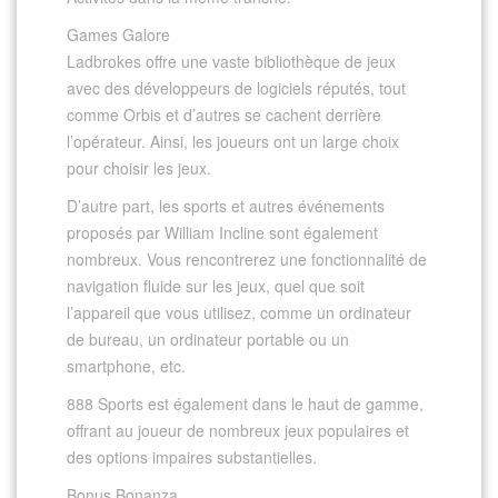
Games Galore
Ladbrokes offre une vaste bibliothèque de jeux
avec des développeurs de logiciels réputés, tout
comme Orbis et d’autres se cachent derrière
l’opérateur. Ainsi, les joueurs ont un large choix
pour choisir les jeux.
D’autre part, les sports et autres événements
proposés par William Incline sont également
nombreux. Vous rencontrerez une fonctionnalité de
navigation fluide sur les jeux, quel que soit
l’appareil que vous utilisez, comme un ordinateur
de bureau, un ordinateur portable ou un
smartphone, etc.
888 Sports est également dans le haut de gamme,
offrant au joueur de nombreux jeux populaires et
des options impaires substantielles.
Bonus Bonanza