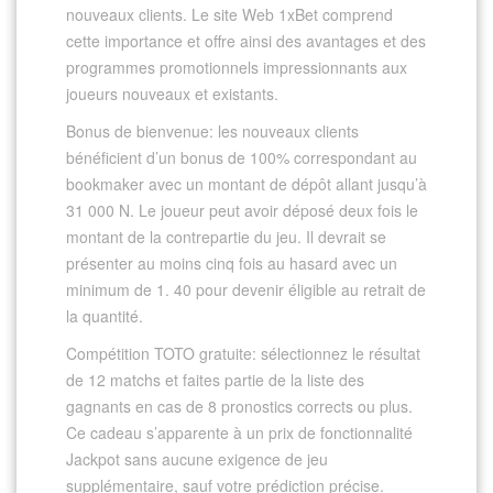
nouveaux clients. Le site Web 1xBet comprend
cette importance et offre ainsi des avantages et des
programmes promotionnels impressionnants aux
joueurs nouveaux et existants.
Bonus de bienvenue: les nouveaux clients
bénéficient d’un bonus de 100% correspondant au
bookmaker avec un montant de dépôt allant jusqu’à
31 000 N. Le joueur peut avoir déposé deux fois le
montant de la contrepartie du jeu. Il devrait se
présenter au moins cinq fois au hasard avec un
minimum de 1. 40 pour devenir éligible au retrait de
la quantité.
Compétition TOTO gratuite: sélectionnez le résultat
de 12 matchs et faites partie de la liste des
gagnants en cas de 8 pronostics corrects ou plus.
Ce cadeau s’apparente à un prix de fonctionnalité
Jackpot sans aucune exigence de jeu
supplémentaire, sauf votre prédiction précise.