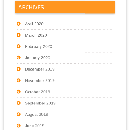
ARCHIVES
April 2020
March 2020
February 2020
January 2020
December 2019
November 2019
October 2019
September 2019
August 2019
June 2019