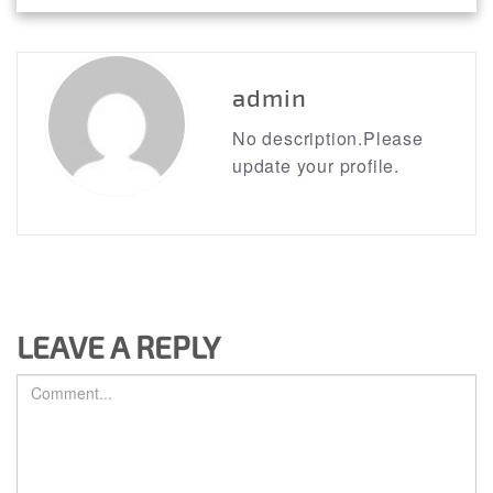
Post
navigation
admin
No description.Please
update your profile.
LEAVE A REPLY