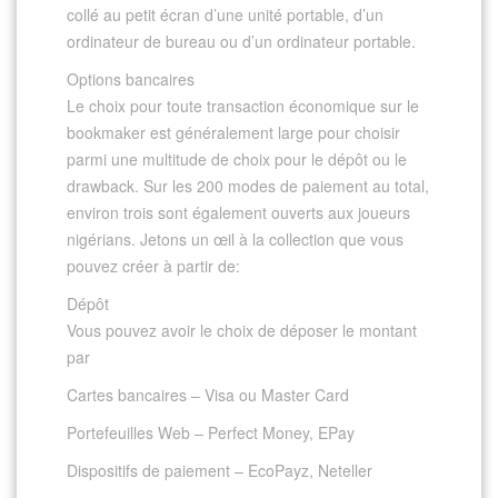
collé au petit écran d’une unité portable, d’un
ordinateur de bureau ou d’un ordinateur portable.
Options bancaires
Le choix pour toute transaction économique sur le
bookmaker est généralement large pour choisir
parmi une multitude de choix pour le dépôt ou le
drawback. Sur les 200 modes de paiement au total,
environ trois sont également ouverts aux joueurs
nigérians. Jetons un œil à la collection que vous
pouvez créer à partir de:
Dépôt
Vous pouvez avoir le choix de déposer le montant
par
Cartes bancaires – Visa ou Master Card
Portefeuilles Web – Perfect Money, EPay
Dispositifs de paiement – EcoPayz, Neteller