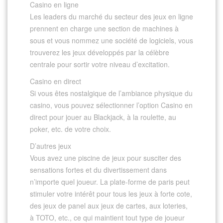
Casino en ligne
Les leaders du marché du secteur des jeux en ligne
prennent en charge une section de machines à
sous et vous nommez une société de logiciels, vous
trouverez les jeux développés par la célèbre
centrale pour sortir votre niveau d’excitation.
Casino en direct
Si vous êtes nostalgique de l’ambiance physique du
casino, vous pouvez sélectionner l’option Casino en
direct pour jouer au Blackjack, à la roulette, au
poker, etc. de votre choix.
D’autres jeux
Vous avez une piscine de jeux pour susciter des
sensations fortes et du divertissement dans
n’importe quel joueur. La plate-forme de paris peut
stimuler votre intérêt pour tous les jeux à forte cote,
des jeux de panel aux jeux de cartes, aux loteries,
à TOTO, etc., ce qui maintient tout type de joueur