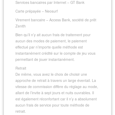
Services bancaires par Internet – GT Bank
Carte prépayée – Neosurf
Virement bancaire – Access Bank, société de prêt
Zenith
Bien qu’il n’y ait aucun frais de traitement pour
aucun des modes de paiement, le paiement
effectué par n’importe quelle méthode est
instantanément crédité sur le compte de jeu vous
permettant de jouer instantanément.
Retrait
De même, vous avez le choix de choisir une
approche de retrait à travers un large éventail. La
vitesse de commission diffère du réglage au mode,
allant de l’invite à sept jours et nuits ouvrables. Il
est également réconfortant car il n’y a absolument
aucun frais de service pour toute méthode de
retrait.