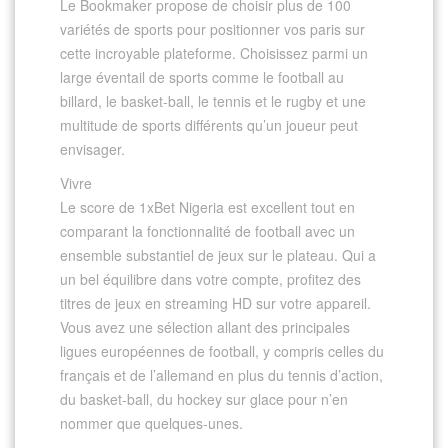
Le Bookmaker propose de choisir plus de 100
variétés de sports pour positionner vos paris sur
cette incroyable plateforme. Choisissez parmi un
large éventail de sports comme le football au
billard, le basket-ball, le tennis et le rugby et une
multitude de sports différents qu’un joueur peut
envisager.
Vivre
Le score de 1xBet Nigeria est excellent tout en
comparant la fonctionnalité de football avec un
ensemble substantiel de jeux sur le plateau. Qui a
un bel équilibre dans votre compte, profitez des
titres de jeux en streaming HD sur votre appareil.
Vous avez une sélection allant des principales
ligues européennes de football, y compris celles du
français et de l’allemand en plus du tennis d’action,
du basket-ball, du hockey sur glace pour n’en
nommer que quelques-unes.