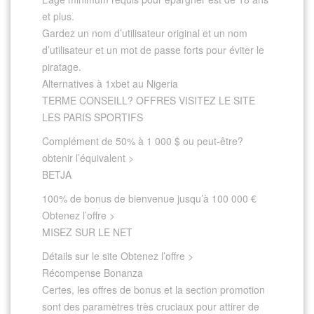
et plus.
Gardez un nom d’utilisateur original et un nom
d’utilisateur et un mot de passe forts pour éviter le
piratage.
Alternatives à 1xbet au Nigeria
TERME CONSEILL? OFFRES VISITEZ LE SITE
LES PARIS SPORTIFS
Complément de 50% à 1 000 $ ou peut-être?
obtenir l’équivalent >
BETJA
100% de bonus de bienvenue jusqu’à 100 000 €
Obtenez l’offre >
MISEZ SUR LE NET
Détails sur le site Obtenez l’offre >
Récompense Bonanza
Certes, les offres de bonus et la section promotion
sont des paramètres très cruciaux pour attirer de