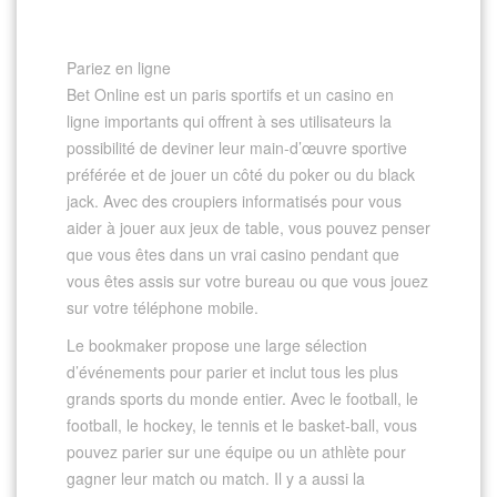
Pariez en ligne
Bet Online est un paris sportifs et un casino en
ligne importants qui offrent à ses utilisateurs la
possibilité de deviner leur main-d’œuvre sportive
préférée et de jouer un côté du poker ou du black
jack. Avec des croupiers informatisés pour vous
aider à jouer aux jeux de table, vous pouvez penser
que vous êtes dans un vrai casino pendant que
vous êtes assis sur votre bureau ou que vous jouez
sur votre téléphone mobile.
Le bookmaker propose une large sélection
d’événements pour parier et inclut tous les plus
grands sports du monde entier. Avec le football, le
football, le hockey, le tennis et le basket-ball, vous
pouvez parier sur une équipe ou un athlète pour
gagner leur match ou match. Il y a aussi la