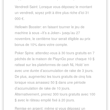
Vendredi Saint: Lorsque vous déposez le montant
un vendredi, soyez prêt à être plus riche d’ici 31
000 €.
Hellowin Booster: en faisant tourner le jeu de
machine à sous «It’s a Joker» jusqu’au 27
novembre, le centième tour serait éligible au prix
bonus de 10% dans votre compte.
Poker Spins: attendez-vous à 30 tours gratuits en 7
péchés de la maison de PlaynGo pour chaque 10 $
ratissé sur les plateformes de cash NL Hold ’em
avec une durée d’accumulation de rake de 3 jours.
De plus, augmentez les tours gratuits de cinq fois
lorsque vous amassez 50 $ dans une période
d’accumulation de rake de 10 jours.
Alternativement, prenez 300 tours gratuits avec 100
$ avec le râteau empilé fixé à 20 jours.
Remise en argent: même si vous déposez un