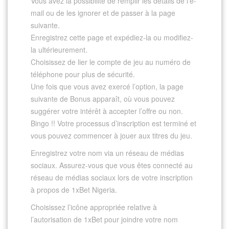
Vous avez la possibilité de remplir les détails de l’e-
mail ou de les ignorer et de passer à la page
suivante.
Enregistrez cette page et expédiez-la ou modifiez-
la ultérieurement.
Choisissez de lier le compte de jeu au numéro de
téléphone pour plus de sécurité.
Une fois que vous avez exercé l’option, la page
suivante de Bonus apparaît, où vous pouvez
suggérer votre intérêt à accepter l’offre ou non.
Bingo !! Votre processus d’inscription est terminé et
vous pouvez commencer à jouer aux titres du jeu.
Enregistrez votre nom via un réseau de médias
sociaux. Assurez-vous que vous êtes connecté au
réseau de médias sociaux lors de votre inscription
à propos de 1xBet Nigeria.
Choisissez l’icône appropriée relative à
l’autorisation de 1xBet pour joindre votre nom