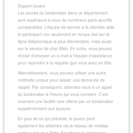
Support joueur
Les scores du bookmaker dans ce département
sont supérieurs à ceux de nombreux paris sportifs
comparables. L’équipe de service à la clientèle aide
le participant non seulement en temps réel sur la
ligne téléphonique la plus élémentaire, mais aussi
sur le service de chat Web. En outre, vous pouvez
choisir d’envoyer un e-mail à l’équipe d’assistance
pour répondre à la requête que vous avez en tête.
Alternativement, vous pouvez utiliser une autre
méthode unique pour laisser une demande de
rappel. Par conséquent, attendez-vous à un appel
du bookmaker à l’heure qui vous convient. C’est
vraiment une facilité rare offerte par un bookmaker
supplémentaire aux joueurs.
En plus de ce qui précède, le joueur peut
également les atteindre via le réseau de médias
sociaux tels que Twits, Facebook ou Instagram.