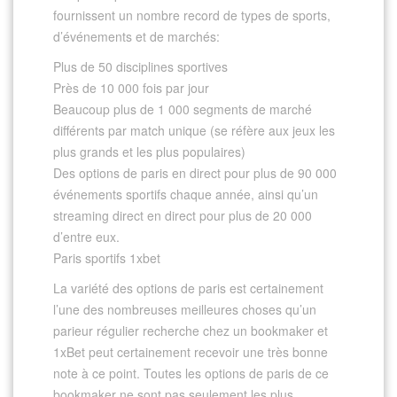
fournissent un nombre record de types de sports,
d’événements et de marchés:
Plus de 50 disciplines sportives
Près de 10 000 fois par jour
Beaucoup plus de 1 000 segments de marché
différents par match unique (se réfère aux jeux les
plus grands et les plus populaires)
Des options de paris en direct pour plus de 90 000
événements sportifs chaque année, ainsi qu’un
streaming direct en direct pour plus de 20 000
d’entre eux.
Paris sportifs 1xbet
La variété des options de paris est certainement
l’une des nombreuses meilleures choses qu’un
parieur régulier recherche chez un bookmaker et
1xBet peut certainement recevoir une très bonne
note à ce point. Toutes les options de paris de ce
bookmaker ne sont pas seulement les plus