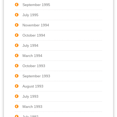
September 1995
July 1995
November 1994
October 1994
July 1994
March 1994
October 1993
September 1993
August 1993
July 1993
March 1993
July 1992