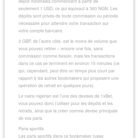
dépôt minimales commencent à partir de
seulement 1 USD, ce qui équivaut à 360 NGN. Les
dépôts sont privés de toute commission ou période
nécessaire pour attendre votre transaction sur
votre compte bancaire.
3 GBP, de l’autre côté, est le moins de volume que
vous pouvez retirer – encore une fois, sans
commission comme besoin, mais les transactions
dans ce cas se terminent en environ 15 minutes (ce
qui, cependant, peut être un temps plus court par
rapport à les autres bookmakers qui proposent une
opération de retrait en quelques jours).
Le naira nigérian est l’une des devises de 1xBet,
vous pouvez donc l’utiliser pour les dépôts et les
retraits, ainsi que la créer comme devise principale
de vos paris.
Paris sportifs
Les paris sportifs dans ce bookmaker russe