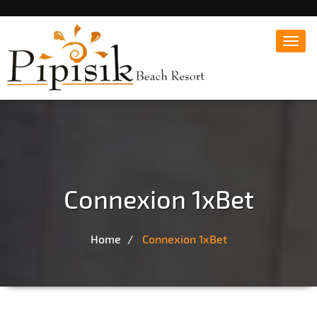
Toggl
navig
Popular Beach Resort in Batangas Philippines
Pipisik beach Resort |
Affordable White Beach
Resort, San Juan, Laiya,
Batangas
Connexion 1xBet
Home
Connexion 1xBet