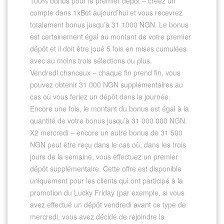
100% bonus pour le premier dépôt – créez un
compte dans 1xBet aujourd’hui et vous recevrez
totalement bonus jusqu’à 31 1000 NGN. Le bonus
est certainement égal au montant de votre premier
dépôt et il doit être joué 5 fois en mises cumulées
avec au moins trois sélections ou plus.
Vendredi chanceux – chaque fin prend fin, vous
pouvez obtenir 31 000 NGN supplémentaires au
cas où vous feriez un dépôt dans la journée.
Encore une fois, le montant du bonus est égal à la
quantité de votre bonus jusqu’à 31 000 000 NGN.
X2 mercredi – encore un autre bonus de 31 500
NGN peut être reçu dans le cas où, dans les trois
jours de la semaine, vous effectuez un premier
dépôt supplémentaire. Cette offre est disponible
uniquement pour les clients qui ont participé à la
promotion du Lucky Friday (par exemple, si vous
avez effectué un dépôt vendredi avant ce type de
mercredi, vous avez décidé de rejoindre la