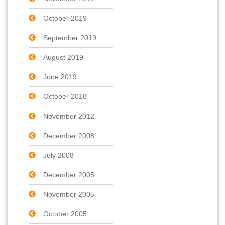
October 2019
September 2019
August 2019
June 2019
October 2018
November 2012
December 2008
July 2008
December 2005
November 2005
October 2005