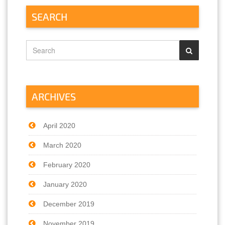
SEARCH
ARCHIVES
April 2020
March 2020
February 2020
January 2020
December 2019
November 2019