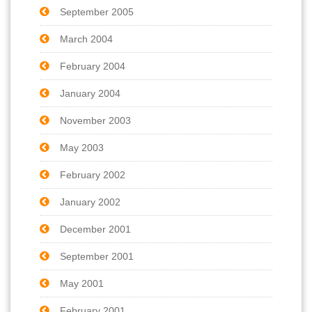
September 2005
March 2004
February 2004
January 2004
November 2003
May 2003
February 2002
January 2002
December 2001
September 2001
May 2001
February 2001