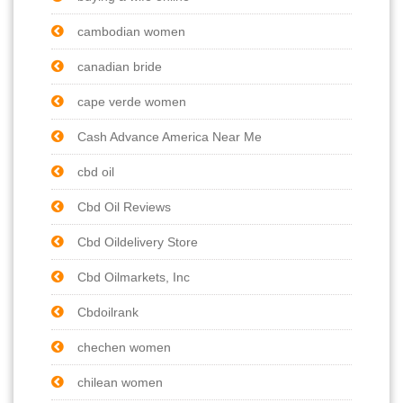
cambodian women
canadian bride
cape verde women
Cash Advance America Near Me
cbd oil
Cbd Oil Reviews
Cbd Oildelivery Store
Cbd Oilmarkets, Inc
Cbdoilrank
chechen women
chilean women