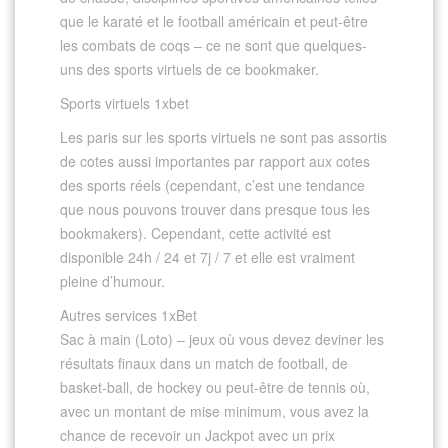
que le karaté et le football américain et peut-être
les combats de coqs – ce ne sont que quelques-
uns des sports virtuels de ce bookmaker.
Sports virtuels 1xbet
Les paris sur les sports virtuels ne sont pas assortis
de cotes aussi importantes par rapport aux cotes
des sports réels (cependant, c’est une tendance
que nous pouvons trouver dans presque tous les
bookmakers). Cependant, cette activité est
disponible 24h / 24 et 7j / 7 et elle est vraiment
pleine d’humour.
Autres services 1xBet
Sac à main (Loto) – jeux où vous devez deviner les
résultats finaux dans un match de football, de
basket-ball, de hockey ou peut-être de tennis où,
avec un montant de mise minimum, vous avez la
chance de recevoir un Jackpot avec un prix